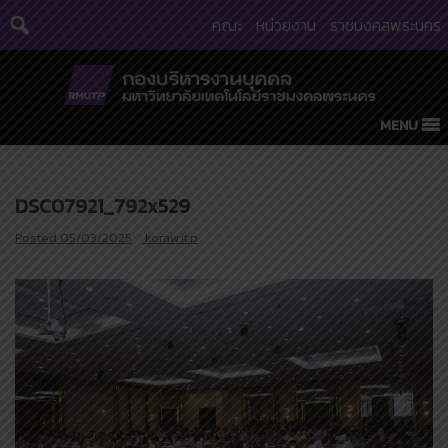
Skip
คณะ
หน่วยงาน
ราชมงคลพระนคร
to
content
MENU
DSC07921_792x529
Posted
05/03/2025
korawit.p