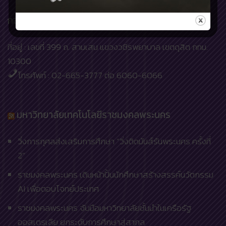
กองบริหารงานบุคคล
ที่อยู่ : เลขที่ 399 ถ. สามเสน แขวงวชิรพยาบาล เขตดุสิต กทม.
10300
โทรศัพท์ : 02-665-3777 ต่อ 6060-6066
มหาวิทยาลัยเทคโนโลยีราชมงคลพระนคร
วิ่งการกุศลส่งเสริมการศึกษา “วิ่งติดมันส์รันพระนคร ครั้งที่
2”
ราชมงคลพระนคร เดินหน้าปั้นนักศึกษาสร้างสรรค์นวัตกรรม
AI เพื่อตอบโจทย์ประเทศ
ราชมงคลพระนคร จับมือมหาวิทยาลัยชั้นนำในเครือรัฐ
ออสเตรเลีย ยกระดับการศึกษาสู่สากล