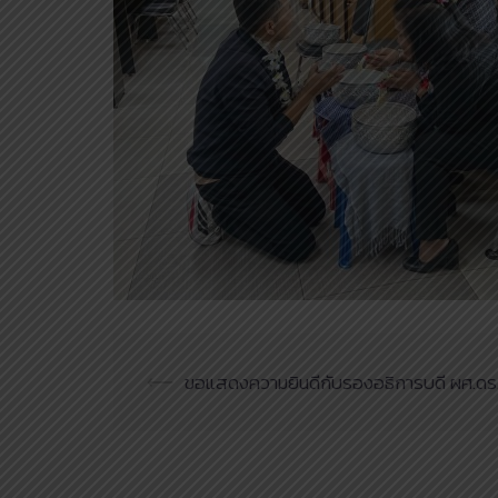
Post
⟵
ขอแสดงความยินดีกับรองอธิการบดี ผศ.ดร.กษ
navigation