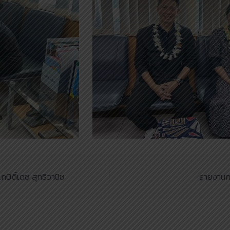
ิดิ์เดช สุทธิวานิช
รายงานก