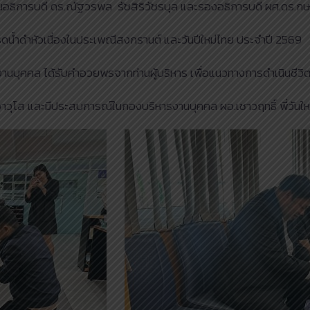
านอธิการบดี ดร.ณัฐวรพล รัชสิริวัชรบุล และรองอธิการบดี ผศ.ดร.กษด
ดน้ำดำหัวเนื่องในประเพณีสงกรานต์ และวันปีใหม่ไทย ประจำปี 2569
นบุคคล ได้รับคำอวยพรจากท่านผู้บริหาร เพื่อแนวทางการดำเนินชีว
อาวุโส และมีประสบการณ์ในกองบริหารงานบุคคล ผอ.เชาวฤทธิ์ พี่วันให