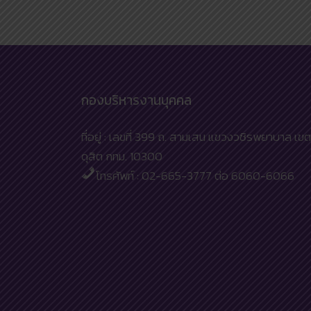
กองบริหารงานบุคคล
ที่อยู่ : เลขที่ 399 ถ. สามเสน แขวงวชิรพยาบาล เขต
ดุสิต กทม. 10300
โทรศัพท์ : 02-665-3777 ต่อ 6060-6066