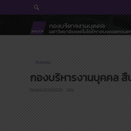
Skip
to
content
กิจกรรม
กองบริหารงานบุคคล สื
Posted
21/04/2026
เรณู