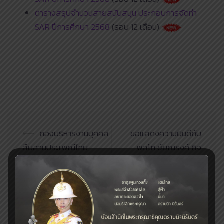
ตารางสรุปจำนวนสายสนับสนุน ประกอบการจัดทำ
SAR ปีการศึกษา 2568
(รอบ 12 เดือน)
Post
⟵
กองบริหารงานบุคคล
ขอแสดงความยินดีกับ
navigation
สืบสานประเพณีไทย
พลโท ชัยณรงค์ กิจ
“สงกรานต์ 2569”
รุ่งโรจน์เจริญ ได้รับโปรด
เกล้าฯ แต่งตั้งให้ดำรง
ตำแหน่งนายกสภา
มหาวิทยาลัย
⟶