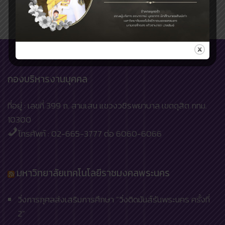
กองบริหารงานบุคคล
ที่อยู่ : เลขที่ 399 ถ. สามเสน แขวงวชิรพยาบาล เขตดุสิต กทม.
10300
โทรศัพท์ : 02-665-3777 ต่อ 6060-6066
มหาวิทยาลัยเทคโนโลยีราชมงคลพระนคร
วิ่งการกุศลส่งเสริมการศึกษา “วิ่งติดมันส์รันพระนคร ครั้งที่
2”