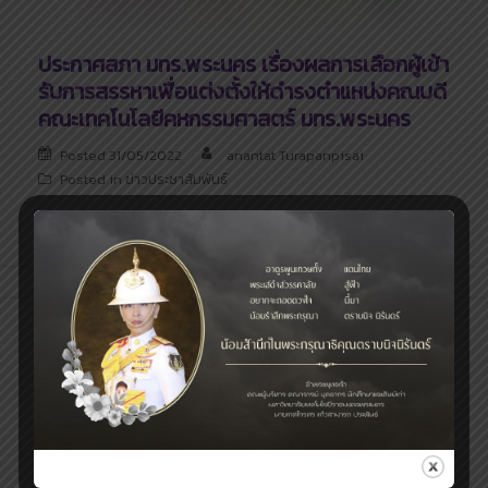
ประกาศสภา มทร.พระนคร เรื่องผลการเลือกผู้เข้า
รับการสรรหาเพื่อแต่งตั้งให้ดำรงตำแหน่งคณบดี
คณะเทคโนโลยีคหกรรมศาสตร์ มทร.พระนคร
Posted
31/05/2022
anantat Turapanpisai
Posted in
ข่าวประชาสัมพันธ์
ประกา […]